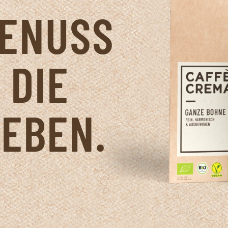
GENUSS
 DIE
IEBEN.